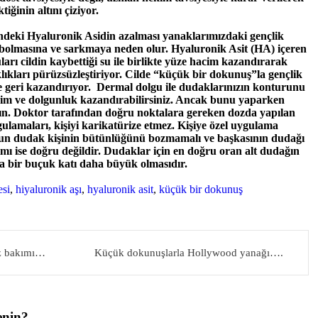
tiğinin altını çiziyor.
indeki Hyaluronik Asidin azalması yanaklarımızdaki gençlik
aybolmasına ve sarkmaya neden olur. Hyaluronik Asit (HA) içeren
arı cildin kaybettiği su ile birlikte yüze hacim kazandırarak
şıklıkları pürüzsüzleştiriyor. Cilde “küçük bir dokunuş”la gençlik
lde geri kazandırıyor. Dermal dolgu ile dudaklarınızın konturunu
hacim ve dolgunluk kazandırabilirsiniz. Ancak bunu yaparken
n. Doktor tarafından doğru noktalara gereken dozda yapılan
ulamaları, kişiyi karikatürize etmez. Kişiye özel uygulama
gun dudak kişinin bütünlüğünü bozmamalı ve başkasının dudağı
ımı ise doğru değildir. Dudaklar için en doğru oran alt dudağın
a bir buçuk katı daha büyük olmasıdır.
si
,
hiyaluronik aşı
,
hyaluronik asit
,
küçük bir dokunuş
az bakımı…
Küçük dokunuşlarla Hollywood yanağı….
enin?