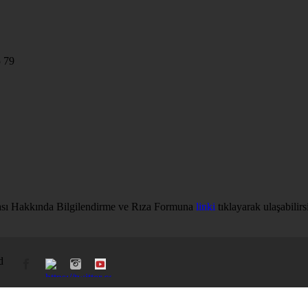
5 79
ması Hakkında Bilgilendirme ve Rıza Formuna
linki
tıklayarak ulaşabilirs
d