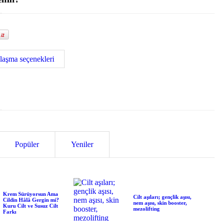
laşma seçenekleri
Popüler
Yeniler
Krem Sürüyorsun Ama
Cilt aşıları; gençlik aşısı,
Cildin Hâlâ Gergin mi?
nem aşısı, skin booster,
Kuru Cilt ve Susuz Cilt
mezolifting
Farkı