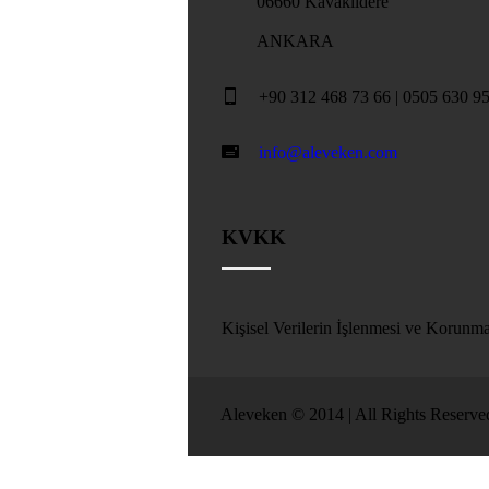
06660 Kavaklıdere
ANKARA
+90 312 468 73 66 | 0505 630 9
info@aleveken.com
KVKK
Kişisel Verilerin İşlenmesi ve Korun
Aleveken © 2014 | All Rights Reserve