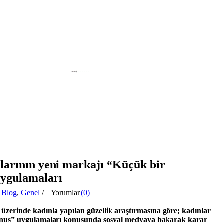
larının yeni markajı “Küçük bir
ygulamaları
n
Blog
,
Genel
/
Yorumlar
(0)
 üzerinde kadınla yapılan güzellik araştırmasına göre; kadınlar
nuş” uygulamaları konusunda sosyal medyaya bakarak karar