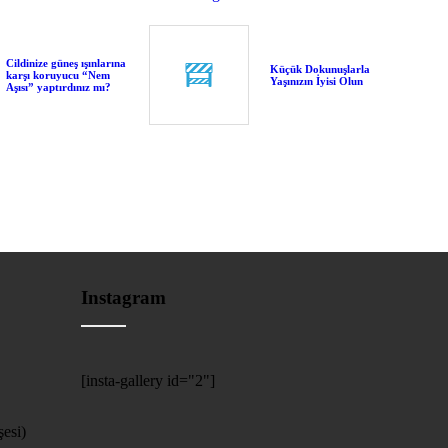
Cildinize güneş ışınlarına
Küçük Dokunuşlarla
karşı koruyucu “Nem
Yaşınızın İyisi Olun
Aşısı” yaptırdınız mı?
Instagram
[insta-gallery id="2"]
esi)