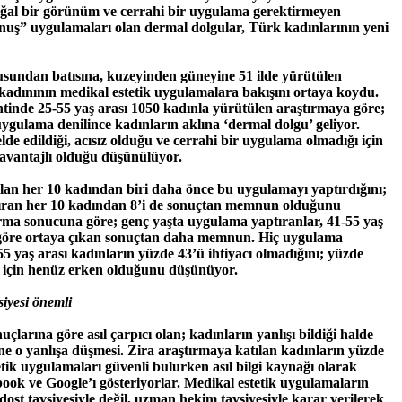
doğal bir görünüm ve cerrahi bir uygulama gerektirmeyen
uş” uygulamaları olan dermal dolgular, Türk kadınlarının yeni
sundan batısına, kuzeyinden güneyine 51 ilde yürütülen
kadınının medikal estetik uygulamalara bakışını ortaya koydu.
inde 25-55 yaş arası 1050 kadınla yürütülen araştırmaya göre;
ygulama denilince kadınların aklına ‘dermal dolgu’ geliyor.
e edildiği, acısız olduğu ve cerrahi bir uygulama olmadığı için
vantajlı olduğu düşünülüyor.
lan her 10 kadından biri daha önce bu uygulamayı yaptırdığını;
ıran her 10 kadından 8’i de sonuçtan memnun olduğunu
tırma sonucuna göre; genç yaşta uygulama yaptıranlar, 41-55 yaş
göre ortaya çıkan sonuçtan daha memnun. Hiç uygulama
5 yaş arası kadınların yüzde 43’ü ihtiyacı olmadığını; yüzde
ri için henüz erken olduğunu düşünüyor.
iyesi önemli
çlarına göre asıl çarpıcı olan; kadınların yanlışı bildiği halde
e o yanlışa düşmesi. Zira araştırmaya katılan kadınların yüzde
etik uygulamaları güvenli bulurken asıl bilgi kaynağı olarak
ook ve Google’ı gösteriyorlar. Medikal estetik uygulamaların
 dost tavsiyesiyle değil, uzman hekim tavsiyesiyle karar verilerek