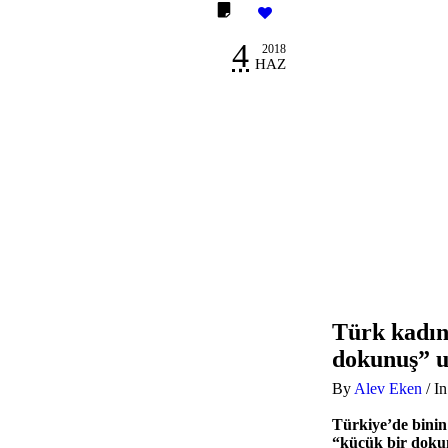
4
2018
HAZ
Türk kadın
dokunuş” u
By
Alev Eken
/
I
Türkiye’de binin
“küçük bir doku