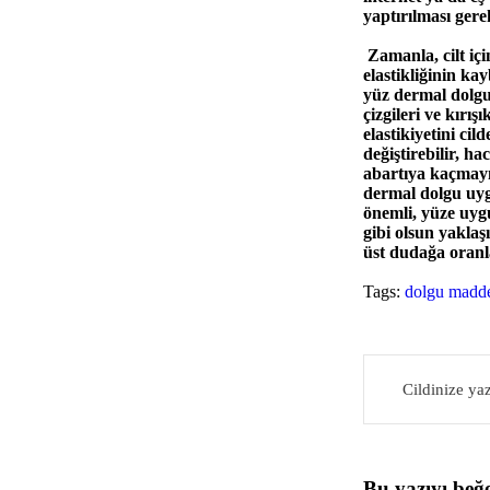
yaptırılması gerek
Zamanla, cilt iç
elastikliğinin k
yüz dermal dolgul
çizgileri ve kırı
elastikiyetini ci
değiştirebilir, 
abartıya kaçmayı
dermal dolgu uyg
önemli, yüze uy
gibi olsun yaklaş
üst dudağa oranl
Tags:
dolgu madde
Cildinize y
Bu yazıyı beğ