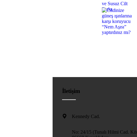
İletişim
Kennedy Cad.
No: 24/15 (Tunalı Hilmi Cad. Köş