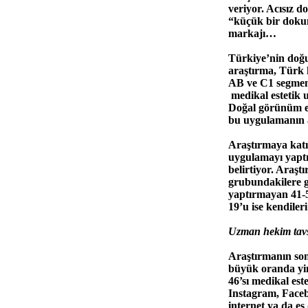
veriyor. Acısız 
“küçük bir dokun
markajı…
Türkiye’nin doğu
araştırma, Türk 
AB ve C1 segment
medikal estetik u
Doğal görünüm eld
bu uygulamanın a
Araştırmaya katı
uygulamayı yapt
belirtiyor. Araş
grubundakilere 
yaptırmayan 41-5
19’u ise kendile
Uzman hekim tavs
Araştırmanın sonu
büyük oranda yin
46’sı medikal est
Instagram, Faceb
internet ya da eş