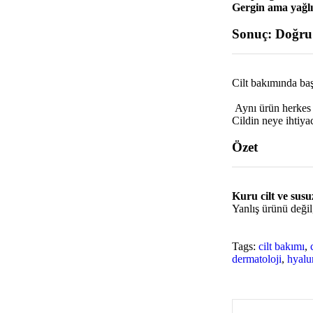
Gergin ama yağlı 
Sonuç: Doğru
Cilt bakımında baş
Aynı ürün herkes 
Cildin neye ihtiy
Özet
Kuru cilt ve susuz
Yanlış ürünü değil,
Tags:
cilt bakımı
,
dermatoloji
,
hyalu