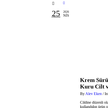
25
2026
NIS
Krem Sürü
Kuru Cilt v
By
Alev Eken
/
I
Cildine düzenli o
kullandığın ürün o