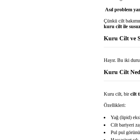
Asıl problem yanlı
Çünkü cilt bakımın
kuru cilt ile susu
Kuru Cilt ve 
Hayır. Bu iki duru
Kuru Cilt Ned
Kuru cilt, bir
cilt 
Özellikleri:
Yağ (lipid) eks
Cilt bariyeri za
Pul pul görünü
Hassasiyet sık