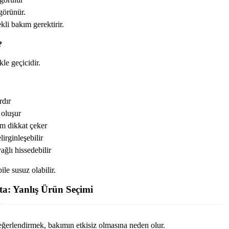
 görünür.
ekli bakım gerektirir.
?
kle geçicidir.
rdır
 oluşur
 dikkat çeker
lirginleşebilir
yağlı hissedebilir
bile susuz olabilir.
a: Yanlış Ürün Seçimi
 değerlendirmek, bakımın etkisiz olmasına neden olur.