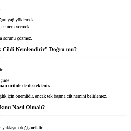
:
oğun yağ yüklemek
dece nem vermek
da sorunu çözmez.
k Cildi Nemlendirir” Doğru mu?
r.
lçüde:
nan ürünlerle desteklenir.
lık için önemlidir, ancak tek başına cilt nemini belirlemez.
kımı Nasıl Olmalı?
re yaklaşım değişmelidir: