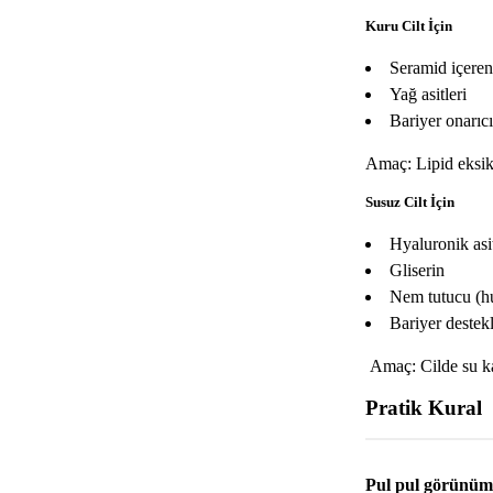
Kuru Cilt İçin
Seramid içeren
Yağ asitleri
Bariyer onarıc
Amaç: Lipid eksi
Susuz Cilt İçin
Hyaluronik asi
Gliserin
Nem tutucu (hu
Bariyer destekl
Amaç: Cilde su k
Pratik Kural
Pul pul görünüm 