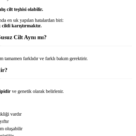
ş cilt teşhisi olabilir.
da en sık yapılan hatalardan biri:
z cildi karıştırmaktır.
Susuz Cilt Aynı mı?
m tamamen farklıdır ve farklı bakım gerektirir.
ir?
tipidir
ve genetik olarak belirlenir.
ikliği vardır
yıftır
m oluşabilir
 görülür