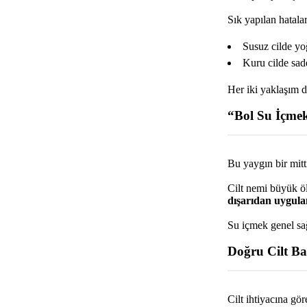
Sık yapılan hatalar
Susuz cilde y
Kuru cilde sa
Her iki yaklaşım 
“Bol Su İçme
Bu yaygın bir mitti
Cilt nemi büyük ö
dışarıdan uygula
Su içmek genel sağ
Doğru Cilt Ba
Cilt ihtiyacına gö