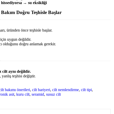
hissediyorsa → su eksikliği
 Bakım Doğru Teşhisle Başlar
arı, üründen önce teşhisle başlar.
için uygun değildir.
acı olduğunu doğru anlamak gerekir.
 cilt aynı değildir.
 yanlış teşhisi değiştir.
cilt bakımı önerileri
,
cilt bariyeri
,
cilt nemlendirme
,
cilt tipi
,
ronik asit
,
kuru cilt
,
seramid
,
susuz cilt