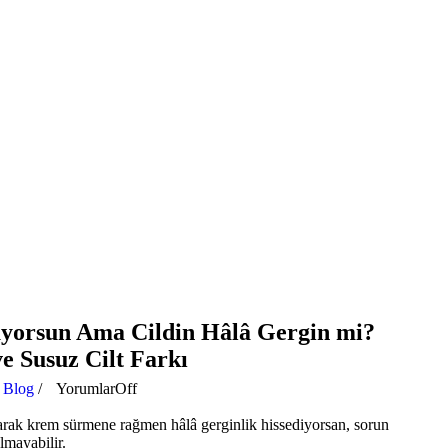
yorsun Ama Cildin Hâlâ Gergin mi?
e Susuz Cilt Farkı
n
Blog
/
Yorumlar
Off
larak krem sürmene rağmen hâlâ gerginlik hissediyorsan, sorun
lmayabilir.