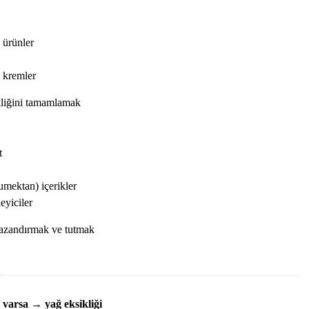
 ürünler
ı kremler
kliğini tamamlamak
t
mektan) içerikler
eyiciler
azandırmak ve tutmak
varsa → yağ eksikliği