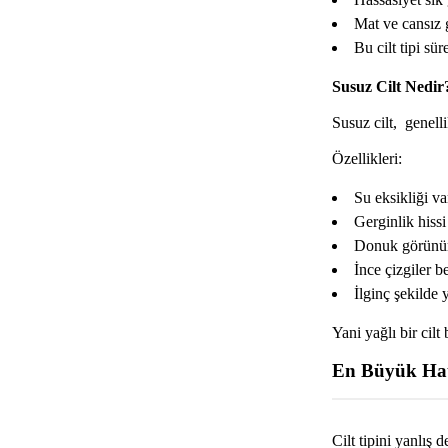
Mat ve cansız
Bu cilt tipi sür
Susuz Cilt Nedir
Susuz cilt, genelli
Özellikleri:
Su eksikliği va
Gerginlik hissi
Donuk görünüm
İnce çizgiler be
İlginç şekilde 
Yani yağlı bir cilt 
En Büyük Hat
Cilt tipini yanlış