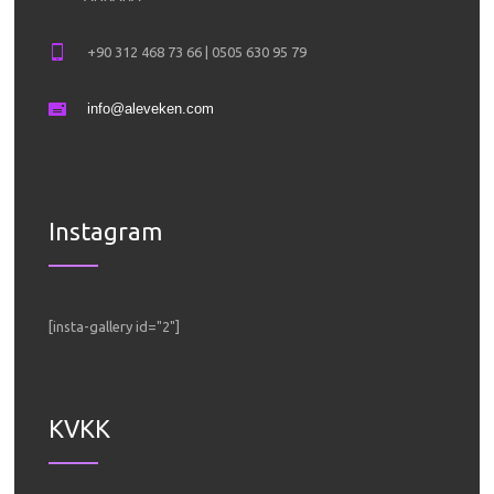
+90 312 468 73 66 | 0505 630 95 79
info@aleveken.com
Instagram
[insta-gallery id="2"]
KVKK