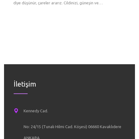
diye düşünür, çareler ararız. Cildinizi, güneşin ve…
etkisi g
sırasın
tek şe
gittikç
aşılard
kurar. 
Yüzünüz
göre…
düşerle
var? Ne
renkli 
İletişim
Kennedy Cad.
No: 24/15 (Tunalı Hilmi Cad. Köşesi) 06660 Kavaklıdere
ANKARA