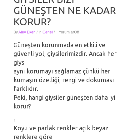
GÜNEŞTEN NE KADAR
KORUR?
By
Alev Eken
/
In
Genel
/
Yorumlar
Off
Güneşten korunmada en etkili ve
güvenli yol, giysilerimizdir. Ancak her
giysi
aynı korumayı sağlamaz çünkü her
kumaşın özelliği, rengi ve dokuması
farklıdır.
Peki, hangi giysiler güneşten daha iyi
korur?
Koyu ve parlak renkler açık beyaz
renklere göre