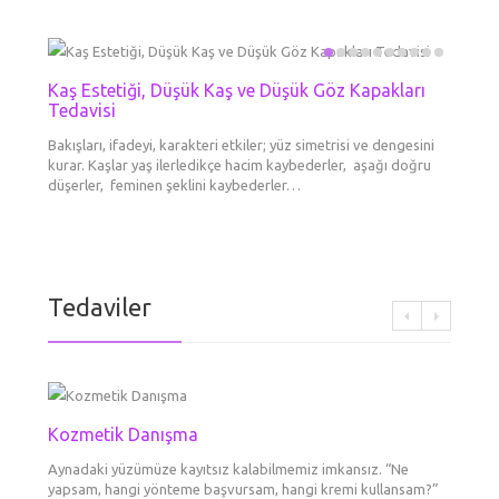
Kaş Estetiği, Düşük Kaş ve Düşük Göz Kapakları
Mezot
Boyun 
Kimyas
Kozme
Dolgu
Erkek
El Ge
Tedavisi
Liftin
Göz Çe
Her Tü
Cilde en
Derinin
Aynadak
Daha ge
Dermato
Kronolo
Gözal
kırışı
Bakışları, ifadeyi, karakteri etkiler; yüz simetrisi ve dengesini
booster
tabakad
yapsam
maddesi
ameliya
cilt yap
kurar. Kaşlar yaş ilerledikçe hacim kaybederler, aşağı doğru
aşılard
yeni/ge
diye dü
tek şe
gittikç
büyük d
Yüzünüz
düşerler, feminen şeklini kaybederler…
göre…
var? Ne
renkli 
Tedaviler
Kozmetik Danışma
Botok
Fokusl
Dolgu
Erkek
Mezot
Kaş E
Boyun 
Tedav
Liftin
Göz Çe
Dudak
Aynadaki yüzümüze kayıtsız kalabilmemiz imkansız. “Ne
BOTOKS 
Ultraso
Daha ge
Dermato
Cilde en
Gözal
Şekill
yapsam, hangi yönteme başvursam, hangi kremi kullansam?”
görünü
tanımlar
maddesi
ameliya
booster
Bakışlar