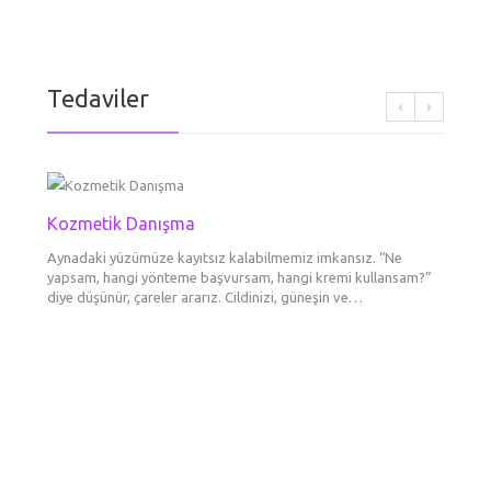
Tedaviler
Kozmetik Danışma
Botok
Fokusl
Dolgu
Dudak
Aynadaki yüzümüze kayıtsız kalabilmemiz imkansız. “Ne
BOTOKS 
Ultraso
Daha ge
Şekill
yapsam, hangi yönteme başvursam, hangi kremi kullansam?”
görünü
tanımlar
maddesi
diye düşünür, çareler ararız. Cildinizi, güneşin ve…
etkisi g
sırasın
tek şe
Erkek
Göz Çe
Kaş E
Boyun 
Gözal
Tedav
Liftin
Mezot
Dermato