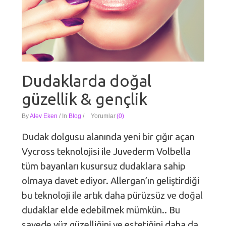
Dudaklarda doğal
güzellik & gençlik
By
Alev Eken
/
In
Blog
/
Yorumlar
(0)
Dudak dolgusu alanında yeni bir çığır açan
Vycross teknolojisi ile Juvederm Volbella
tüm bayanları kusursuz dudaklara sahip
olmaya davet ediyor. Allergan’ın geliştirdiği
bu teknoloji ile artık daha pürüzsüz ve doğal
dudaklar elde edebilmek mümkün.. Bu
sayede yüz güzelliğini ve estetiğini daha da