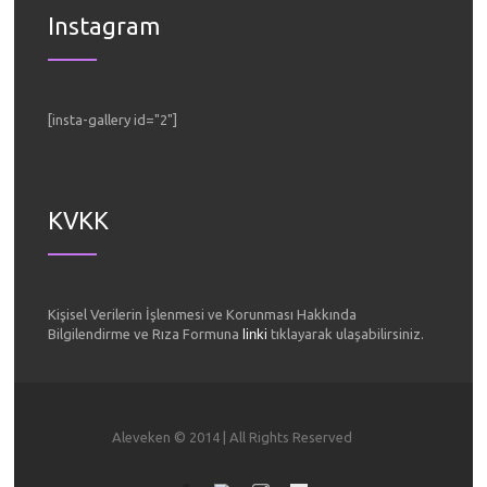
Instagram
[insta-gallery id="2"]
KVKK
Kişisel Verilerin İşlenmesi ve Korunması Hakkında
Bilgilendirme ve Rıza Formuna
linki
tıklayarak ulaşabilirsiniz.
Aleveken © 2014 | All Rights Reserved