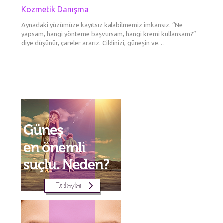
Kozmetik Danışma
Botok
Fokusl
Dolgu
Erkek
Göz Çe
Kaş E
Dudak
Boyun 
Gözal
Tedav
Şekill
Liftin
Mezot
Aynadaki yüzümüze kayıtsız kalabilmemiz imkansız. “Ne
BOTOKS 
Ultraso
Daha ge
Dermato
yapsam, hangi yönteme başvursam, hangi kremi kullansam?”
görünü
tanımlar
maddesi
ameliya
Yüzünüz
Bakışlar
Cilde en
diye düşünür, çareler ararız. Cildinizi, güneşin ve…
etkisi g
sırasın
tek şe
gittikç
var? Ne
kurar. 
booster
göre…
renkli 
düşerle
aşılard