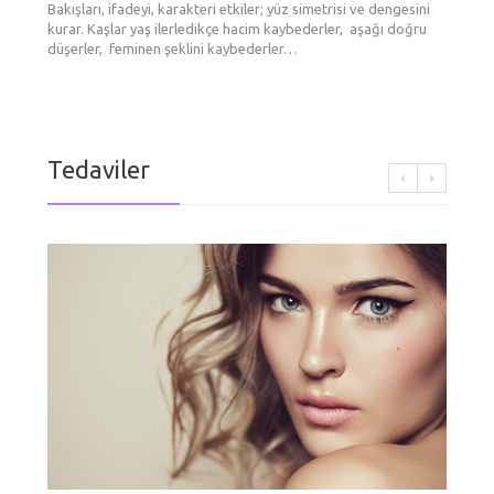
Bakışları, ifadeyi, karakteri etkiler; yüz simetrisi ve dengesini
Yüzünüz
tabakad
yapsam
maddesi
ameliya
Cilde en
büyük d
kurar. Kaşlar yaş ilerledikçe hacim kaybederler, aşağı doğru
var? Ne
yeni/ge
diye dü
tek şe
gittikç
booster
düşerler, feminen şeklini kaybederler…
renkli 
göre…
aşılard
Tedaviler