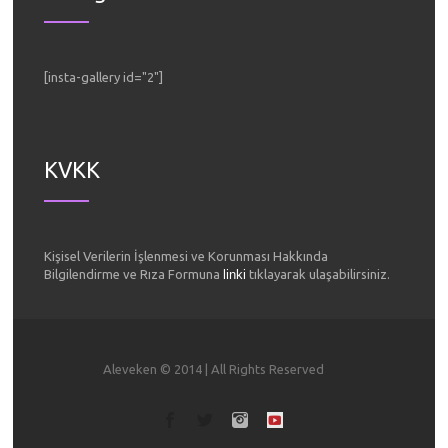
[insta-gallery id="2"]
KVKK
Kişisel Verilerin İşlenmesi ve Korunması Hakkında
Bilgilendirme ve Rıza Formuna
linki
tıklayarak ulaşabilirsiniz.
Aleveken © 2014 | All Rights Reserved