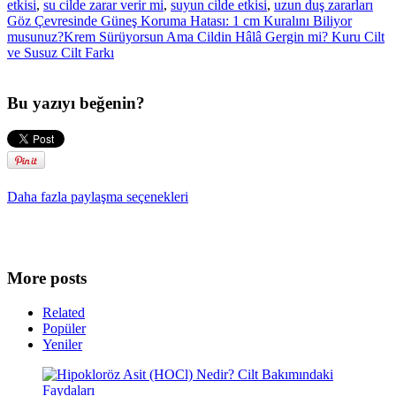
etkisi
,
su cilde zarar verir mi
,
suyun cilde etkisi
,
uzun duş zararları
Göz Çevresinde Güneş Koruma Hatası: 1 cm Kuralını Biliyor
musunuz?
Krem Sürüyorsun Ama Cildin Hâlâ Gergin mi? Kuru Cilt
ve Susuz Cilt Farkı
Bu yazıyı beğenin?
Daha fazla paylaşma seçenekleri
More posts
Related
Popüler
Yeniler