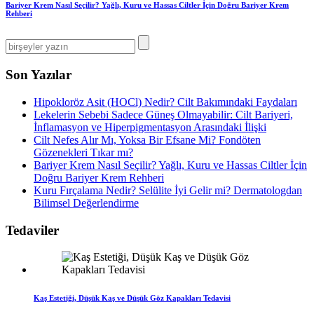
Bariyer Krem Nasıl Seçilir? Yağlı, Kuru ve Hassas Ciltler İçin Doğru Bariyer Krem
Rehberi
Son Yazılar
Hipokloröz Asit (HOCl) Nedir? Cilt Bakımındaki Faydaları
Lekelerin Sebebi Sadece Güneş Olmayabilir: Cilt Bariyeri,
İnflamasyon ve Hiperpigmentasyon Arasındaki İlişki
Cilt Nefes Alır Mı, Yoksa Bir Efsane Mi? Fondöten
Gözenekleri Tıkar mı?
Bariyer Krem Nasıl Seçilir? Yağlı, Kuru ve Hassas Ciltler İçin
Doğru Bariyer Krem Rehberi
Kuru Fırçalama Nedir? Selülite İyi Gelir mi? Dermatologdan
Bilimsel Değerlendirme
Tedaviler
Kaş Estetiği, Düşük Kaş ve Düşük Göz Kapakları Tedavisi