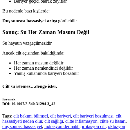
Bariyer geçici olarak zayıflar
Bu nedenle bazı kişilerde:
Duş sonrası hassasiyet artışı
görülebilir.
Sonuç: Su Her Zaman Masum Değil
Su hayatın vazgeçilmezidir.
Ancak cilt açısından bakıldığında:
Her zaman masum değildir
Her zaman nemlendirici değildir
Yanlış kullanımda bariyeri bozabilir
Cilt su istemez…
denge ister.
Kaynak:
DOI: 10.1007/3-540-31294-3_42
Tags:
cilt bakımı bilimsel
,
cilt bariyeri
,
cilt bariyeri bozulması
,
cilt
hassasiyeti neden olur
,
cilt sağlığı
,
ciltte inflamasyon
,
ciltte su hasarı
,
duş sonrası hassasiyet
,
hidrasyon dermatiti
,
irritasyon cilt
,
oklüzyon