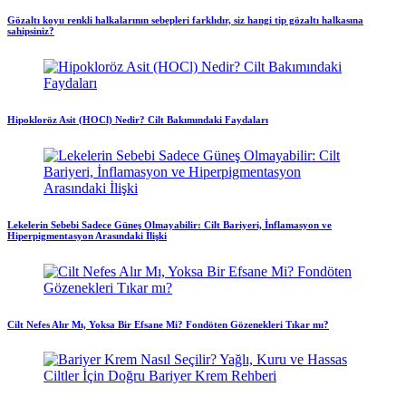
Gözaltı koyu renkli halkalarının sebepleri farklıdır, siz hangi tip gözaltı halkasına
sahipsiniz?
Hipokloröz Asit (HOCl) Nedir? Cilt Bakımındaki Faydaları
Lekelerin Sebebi Sadece Güneş Olmayabilir: Cilt Bariyeri, İnflamasyon ve
Hiperpigmentasyon Arasındaki İlişki
Cilt Nefes Alır Mı, Yoksa Bir Efsane Mi? Fondöten Gözenekleri Tıkar mı?