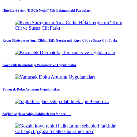
Hipokloröz Asit (HOCl) Nedir? Cilt Bakımındaki Faydaları
Krem Sürüyorsun Ama Cildin Hâlâ Gergin mi? Kuru Cilt ve Susuz Cilt Farkı
Kozmetik Dermatoloji Prensipler ve Uygulamalar
Yumuşak Doku Arttırımı Uygulamaları
Sağlıklı saçlara sahip olabilmek için 9 öneri….