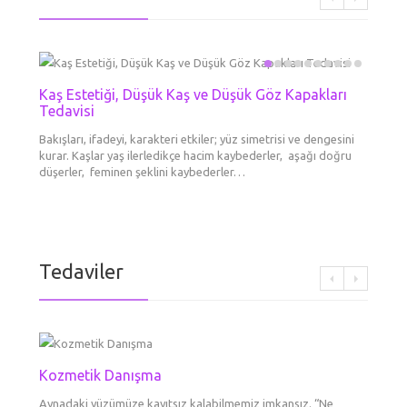
Kaş Estetiği, Düşük Kaş ve Düşük Göz Kapakları
Mezot
Boyun 
Kimyas
Kozme
Dolgu
Erkek
El Ge
Tedavisi
Liftin
Göz Çe
Her Tü
Cilde en
Derinin
Aynadak
Daha ge
Dermato
Kronolo
Gözal
kırışı
Bakışları, ifadeyi, karakteri etkiler; yüz simetrisi ve dengesini
booster
tabakad
yapsam
maddesi
ameliya
cilt yap
kurar. Kaşlar yaş ilerledikçe hacim kaybederler, aşağı doğru
aşılard
yeni/ge
diye dü
tek şe
gittikç
büyük d
Yüzünüz
düşerler, feminen şeklini kaybederler…
göre…
var? Ne
renkli 
Tedaviler
Kozmetik Danışma
Botok
Fokusl
Dolgu
Erkek
Mezot
Kaş E
Boyun 
Tedav
Liftin
Göz Çe
Dudak
Aynadaki yüzümüze kayıtsız kalabilmemiz imkansız. “Ne
BOTOKS 
Ultraso
Daha ge
Dermato
Cilde en