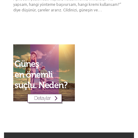
Gözal
Şekill
yapsam, hangi yönteme başvursam, hangi kremi kullansam?”
görünü
tanımlar
maddesi
ameliya
booster
Bakışlar
diye düşünür, çareler ararız. Cildinizi, güneşin ve…
etkisi g
sırasın
tek şe
gittikç
aşılard
kurar. 
Yüzünüz
göre…
düşerle
var? Ne
renkli 