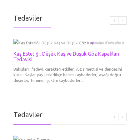
Tedaviler
Kaş Estetiği, Düşük Kaş ve Düşük Göz Kapakları
Mezot
Boyun 
Kimyas
Kozme
Dolgu
Erkek
El Ge
Tedavisi
Liftin
Göz Çe
Her Tü
Cilde en
Derinin
Aynadak
Daha ge
Dermato
Kronolo
Gözal
kırışı
Bakışları, ifadeyi, karakteri etkiler; yüz simetrisi ve dengesini
booster
tabakad
yapsam
maddesi
ameliya
cilt yap
kurar. Kaşlar yaş ilerledikçe hacim kaybederler, aşağı doğru
aşılard
yeni/ge
diye dü
tek şe
gittikç
büyük d
Yüzünüz
düşerler, feminen şeklini kaybederler…
göre…
var? Ne
renkli 
Tedaviler