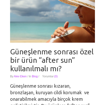
Güneşlenme sonrası özel
bir ürün “after sun”
kullanılmalı mı?
By
Alev Eken
/
In
Blog
/
Yorumlar
(0)
Güneşlenme sonrası kızaran,
bronzlaşan, kuruyan cildi korumak ve
onarabilmek amacıyla birçok krem