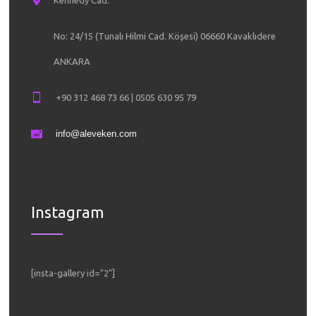
Kennedy Cad.
No: 24/15 (Tunalı Hilmi Cad. Köşesi) 06660 Kavaklıdere
ANKARA
+90 312 468 73 66 | 0505 630 95 79
info@aleveken.com
Instagram
[insta-gallery id="2"]