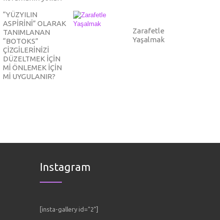
“YÜZYILIN
ASPİRİNİ” OLARAK
Zarafetle
TANIMLANAN
Yaşalmak
“BOTOKS”
ÇİZGİLERİNİZİ
DÜZELTMEK İÇİN
Mİ ÖNLEMEK İÇİN
Mİ UYGULANIR?
Instagram
[insta-gallery id="2"]