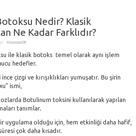
otoksu Nedir? Klasik
an Ne Kadar Farklıdır?
g
/
Yorumlar
Off
u ile klasik botoks temel olarak aynı işlem
nucu hedefler.
nce çizgi ve kırışıklıkları yumuşatır. Bu şirin
u” ismi,
ozlarda Botulinum toksini kullanılarak yapılan
maları tanımlar.
r uygulama olduğu için, hem etkinliği daha hafif,
üresi çok daha kısadır.