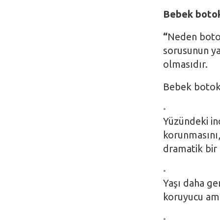
Bebek botoks
“
Neden botok
sorusunun yan
olmasıdır.
Bebek botok
Yüzündeki inc
korunmasını,
dramatik bir 
Yaşı daha gen
koruyucu ama