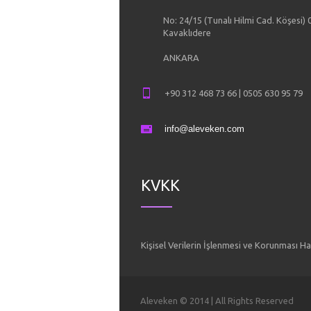
No: 24/15 (Tunalı Hilmi Cad. Köşesi)
Kavaklıdere
ANKARA
+90 312 468 73 66 | 0505 630 95 79
info@aleveken.com
KVKK
Kişisel Verilerin İşlenmesi ve Korunması 
Aleveken © 2014 | All Rights Reserved