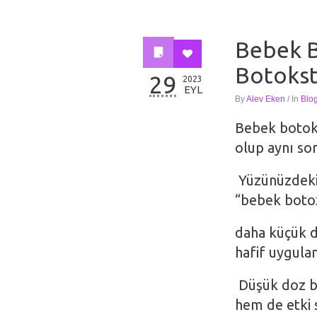
Bebek B
Botokst
29
2023
EYL
By
Alev Eken
/
In
Blo
Bebek botoks
olup aynı so
Yüzünüzdeki i
“bebek botox
daha küçük d
hafif uygula
Düşük doz bi
hem de etki s