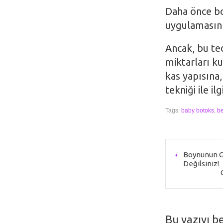
Daha önce bo
uygulamasını 
Ancak, bu te
miktarları k
kas yapısına
tekniği ile il
Tags:
baby botoks
,
b
Boynunun G
Değilsiniz!
Bu yazıyı b