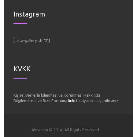
Instagram
[insta-gallery id="2"]
KVKK
Kişisel Verilerin İşlenmesi ve Korunması Hakkında
Bilgilendirme ve Rıza Formuna
linki
tıklayarak ulaşabilirsiniz.
Aleveken © 2014 | All Rights Reserved