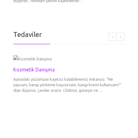
düşerler, feminen şeklini kaybederler…
renkli 
aşılard
Tedaviler
Kozmetik Danışma
Botok
Fokusl
Dolgu
Erkek
Dudak
Aynadaki yüzümüze kayıtsız kalabilmemiz imkansız. “Ne
BOTOKS 
Ultraso
Daha ge
Dermato
Şekill
yapsam, hangi yönteme başvursam, hangi kremi kullansam?”
görünü
tanımlar
maddesi
ameliya
diye düşünür, çareler ararız. Cildinizi, güneşin ve…
etkisi g
sırasın
tek şe
gittikç
göre…
Göz Çe
Kaş E
Boyun 
Gözal
Tedav
Liftin
Mezot