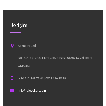
Yüzünüz
Bakışlar
Cilde en
var? Ne
kurar. 
booster
renkli 
düşerle
aşılard
İletişim
Kennedy Cad.
No: 24/15 (Tunalı Hilmi Cad. Köşesi) 06660 Kavaklıdere
ANKARA
+90 312 468 73 66 | 0505 630 95 79
info@aleveken.com