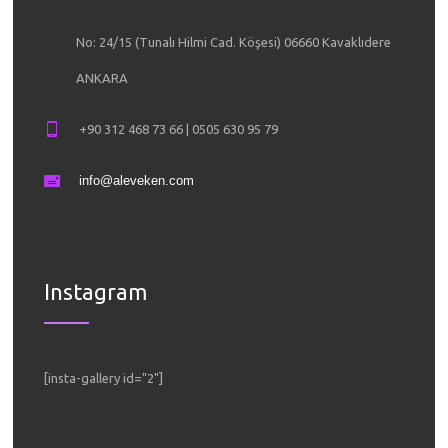
No: 24/15 (Tunalı Hilmi Cad. Köşesi) 06660 Kavaklıdere
ANKARA
+90 312 468 73 66 | 0505 630 95 79
info@aleveken.com
Instagram
[insta-gallery id="2"]