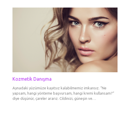
Kozmetik Danışma
Botok
Fokusl
Dolgu
Erkek
Göz Çe
Kaş E
Dudak
Boyun 
Gözal
Tedav
Şekill
Liftin
Mezot
Aynadaki yüzümüze kayıtsız kalabilmemiz imkansız. “Ne
BOTOKS 
Ultraso
Daha ge
Dermato
yapsam, hangi yönteme başvursam, hangi kremi kullansam?”
görünü
tanımlar
maddesi
ameliya
Yüzünüz
Bakışlar
Cilde en
diye düşünür, çareler ararız. Cildinizi, güneşin ve…
etkisi g
sırasın
tek şe
gittikç
var? Ne
kurar. 
booster
göre…
renkli 
düşerle
aşılard