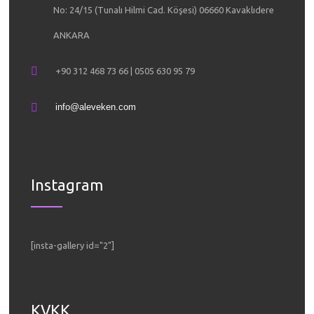
No: 24/15 (Tunalı Hilmi Cad. Köşesi) 06660 Kavaklıdere
ANKARA
+90 312 468 73 66 | 0505 630 95 79
info@aleveken.com
Instagram
[insta-gallery id="2"]
KVKK