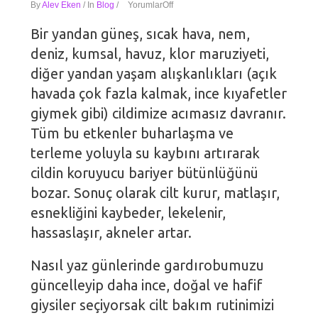
By
Alev Eken
/
In
Blog
/
Yorumlar
Off
Bir yandan güneş, sıcak hava, nem,
deniz, kumsal, havuz, klor maruziyeti,
diğer yandan yaşam alışkanlıkları (açık
havada çok fazla kalmak, ince kıyafetler
giymek gibi) cildimize acımasız davranır.
Tüm bu etkenler buharlaşma ve
terleme yoluyla su kaybını artırarak
cildin koruyucu bariyer bütünlüğünü
bozar. Sonuç olarak cilt kurur, matlaşır,
esnekliğini kaybeder, lekelenir,
hassaslaşır, akneler artar.
Nasıl yaz günlerinde gardırobumuzu
güncelleyip daha ince, doğal ve hafif
giysiler seçiyorsak cilt bakım rutinimizi