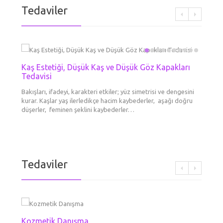
Tedaviler
Kaş Estetiği, Düşük Kaş ve Düşük Göz Kapakları
Mezot
Boyun 
Kimyas
Kozme
Dolgu
Erkek
El Ge
Tedavisi
Liftin
Göz Çe
Her Tü
Cilde en
Derinin
Aynadak
Daha ge
Dermato
Kronolo
Gözal
kırışı
Bakışları, ifadeyi, karakteri etkiler; yüz simetrisi ve dengesini
booster
tabakad
yapsam
maddesi
ameliya
cilt yap
kurar. Kaşlar yaş ilerledikçe hacim kaybederler, aşağı doğru
aşılard
yeni/ge
diye dü
tek şe
gittikç
büyük d
Yüzünüz
düşerler, feminen şeklini kaybederler…
göre…
var? Ne
renkli 
Tedaviler
Kozmetik Danışma
Botok
Fokusl
Dolgu
Erkek
Mezot
Kaş E
Boyun 