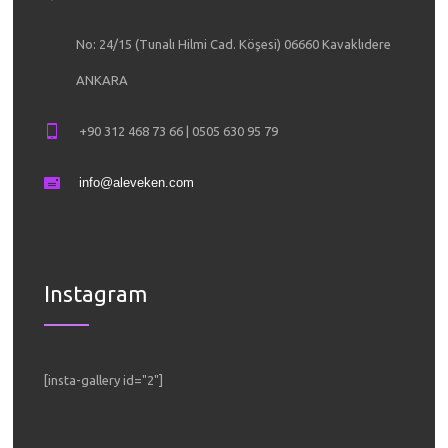
No: 24/15 (Tunalı Hilmi Cad. Köşesi) 06660 Kavaklıdere
ANKARA
+90 312 468 73 66 | 0505 630 95 79
info@aleveken.com
Instagram
[insta-gallery id="2"]