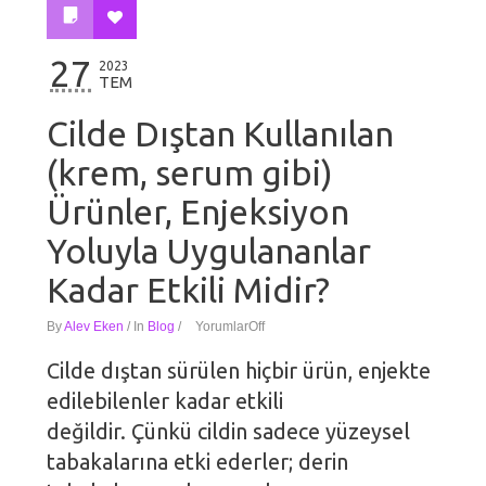
27
2023
TEM
Cilde Dıştan Kullanılan
(krem, serum gibi)
Ürünler, Enjeksiyon
Yoluyla Uygulananlar
Kadar Etkili Midir?
By
Alev Eken
/
In
Blog
/
Yorumlar
Off
Cilde dıştan sürülen hiçbir ürün, enjekte
edilebilenler kadar etkili
değildir. Çünkü cildin sadece yüzeysel
tabakalarına etki ederler; derin