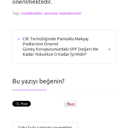
önerilmektedir.
Tags:
enjekteedilen
,
serumlar
,
topikalkremler
Cilt Temizliğinde Pamuklu Makyaj
Pedlerinin Önemi!
Güneş Koruyucunuzdaki SPF Değeri Ne
Kadar Yüksekse O Kadar İyi Midir?
Bu yazıyı beğenin?
Daha fazla paylaşma seçenekleri