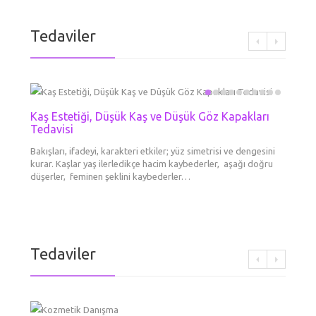
Tedaviler
Kaş Estetiği, Düşük Kaş ve Düşük Göz Kapakları
Mezot
Boyun 
Kimyas
Kozme
Dolgu
Erkek
El Ge
Tedavisi
Liftin
Göz Çe
Her Tü
Cilde en
Derinin
Aynadak
Daha ge
Dermato
Kronolo
Gözal
kırışı
Bakışları, ifadeyi, karakteri etkiler; yüz simetrisi ve dengesini
booster
tabakad
yapsam
maddesi
ameliya
cilt yap
kurar. Kaşlar yaş ilerledikçe hacim kaybederler, aşağı doğru
aşılard
yeni/ge
diye dü
tek şe
gittikç
büyük d
Yüzünüz
düşerler, feminen şeklini kaybederler…
göre…
var? Ne
renkli 
Tedaviler