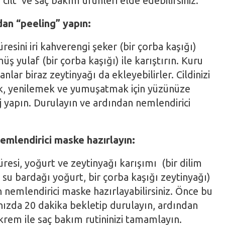
 cilt ve saç bakım ürünleri elde edebilirsiniz.
an “peeling” yapın:
resini iri kahverengi şeker (bir çorba kaşığı)
ş yulaf (bir çorba kaşığı) ile karıştırın. Kuru
anlar biraz zeytinyağı da ekleyebilirler. Cildinizi
k, yenilemek ve yumuşatmak için yüzünüze
j yapın. Durulayın ve ardından nemlendirici
 nemlendirici maske hazırlayın:
resi, yoğurt ve zeytinyağı karışımı (bir dilim
su bardağı yoğurt, bir çorba kaşığı zeytinyağı)
çin nemlendirici maske hazırlayabilirsiniz. Önce bu
nızda 20 dakika bekletip durulayın, ardından
rem ile saç bakım rutininizi tamamlayın.