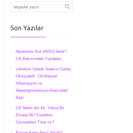
Son Yazılar
Hipokloröz Asit (HOCl) Nedir?
Cilt Bakımındaki Faydaları
Lekelerin Sebebi Sadece Güneş
Olmayabilir: Cilt Bariyeri,
İnflamasyon ve
Hiperpigmentasyon Arasındaki
İlişki
Cilt Nefes Alır Mı, Yoksa Bir
Efsane Mi? Fondöten
Gözenekleri Tıkar mı?
Bariyer Krem Nasıl Seçilir?