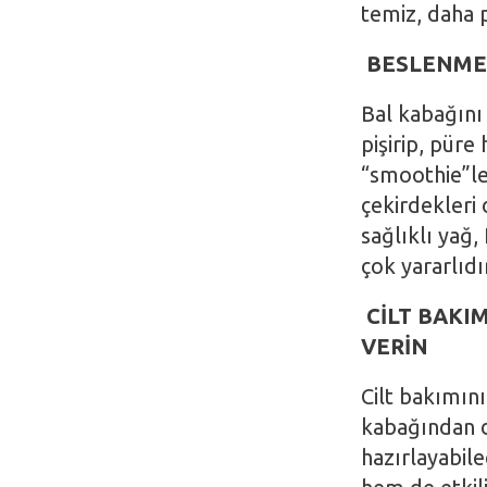
temiz, daha pa
BESLENMEN
Bal kabağını 
pişirip, püre
“smoothie”ler
çekirdekleri 
sağlıklı yağ,
çok yararlıdı
CİLT BAKI
VERİN
Cilt bakımını
kabağından da
hazırlayabile