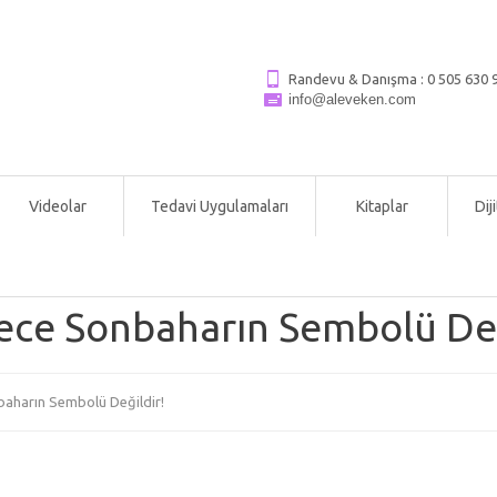
Randevu & Danışma :
0 505 630 9
info@aleveken.com
Videolar
Tedavi Uygulamaları
Kitaplar
Dij
ece Sonbaharın Sembolü Değ
aharın Sembolü Değildir!