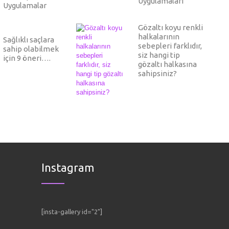
Uygulamaları
Uygulamalar
Gözaltı koyu renkli
halkalarının
Sağlıklı saçlara
sebepleri farklıdır,
sahip olabilmek
siz hangi tip
için 9 öneri….
gözaltı halkasına
sahipsiniz?
Instagram
[insta-gallery id="2"]