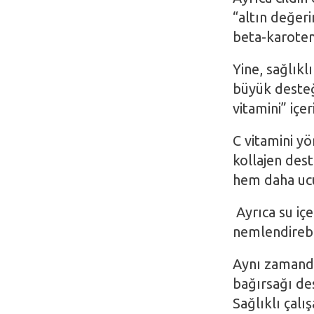
“altın değer
beta-karoten 
Yine, sağlıklı
büyük desteğ
vitamini” içeri
C vitamini y
kollajen dest
hem daha uc
Ayrıca su içe
nemlendirebil
Aynı zamanda
bağırsağı des
Sağlıklı çalı