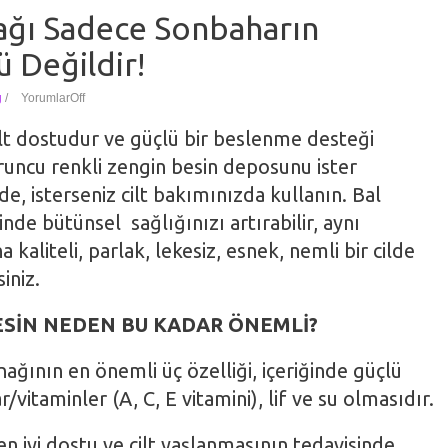
ağı Sadece Sonbaharın
 Değildir!
g
/
Yorumlar
Off
ilt dostudur ve güçlü bir beslenme desteği
uruncu renkli zengin besin deposunu ister
, isterseniz cilt bakımınızda kullanın. Bal
nde bütünsel sağlığınızı artırabilir, aynı
kaliteli, parlak, lekesiz, esnek, nemli bir cilde
siniz.
BESİN NEDEN BU KADAR ÖNEMLİ?
ağının en önemli üç özelliği, içeriğinde güçlü
r/vitaminler (A, C, E vitamini), lif ve su olmasıdır.
 en iyi dostu ve cilt yaşlanmasının tedavisinde