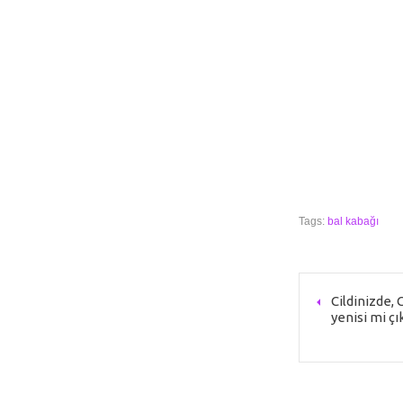
Tags:
bal kabağı
Cildinizde, 
yenisi mi çı