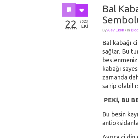
Bal Kab
Sembolü
22
2023
EKI
By
Alev Eken
/
In
Blo
Bal kabağı c
sağlar. Bu t
beslenmenizde
kabağı sayesi
zamanda daha 
sahip olabilir
PEKİ, BU 
Bu besin kayn
antioksidanla
Ayrıca cildin