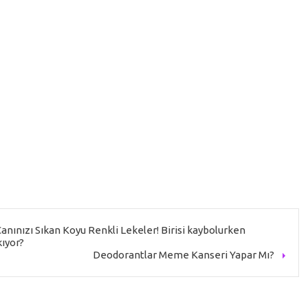
Canınızı Sıkan Koyu Renkli Lekeler! Birisi kaybolurken
kıyor?
Deodorantlar Meme Kanseri Yapar Mı?