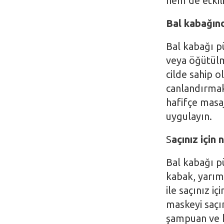
hem de etkili
Bal kabağınd
Bal kabağı pü
veya öğütülmü
cilde sahip ol
canlandırma
hafifçe masa
uygulayın.
S
açınız için
Bal kabağı pü
kabak, yarım 
ile saçınız i
maskeyi saçı
şampuan ve k