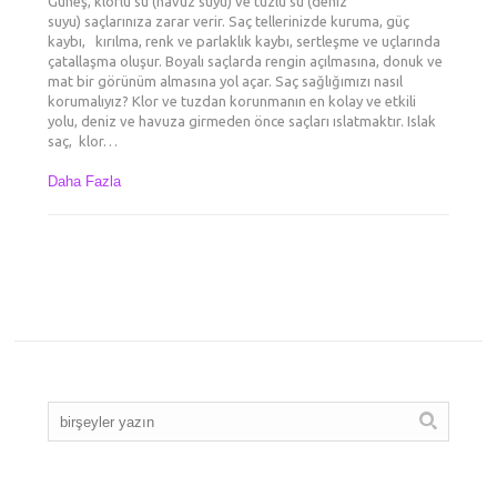
Güneş, klorlu su (havuz suyu) ve tuzlu su (deniz
suyu) saçlarınıza zarar verir. Saç tellerinizde kuruma, güç
kaybı, kırılma, renk ve parlaklık kaybı, sertleşme ve uçlarında
çatallaşma oluşur. Boyalı saçlarda rengin açılmasına, donuk ve
mat bir görünüm almasına yol açar. Saç sağlığımızı nasıl
korumalıyız? Klor ve tuzdan korunmanın en kolay ve etkili
yolu, deniz ve havuza girmeden önce saçları ıslatmaktır. Islak
saç, klor…
Daha Fazla