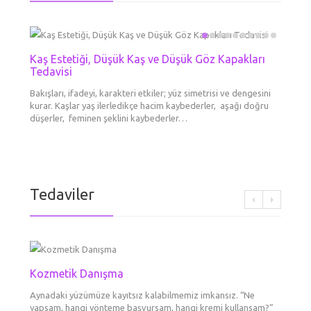
Kaş Estetiği, Düşük Kaş ve Düşük Göz Kapakları
Mezot
Boyun 
Kimyas
Kozme
Dolgu
Erkek
El Ge
Tedavisi
Liftin
Her Tü
Cilde en
Derinin
Aynadak
Daha ge
Dermato
Kronolo
kırışı
Bakışları, ifadeyi, karakteri etkiler; yüz simetrisi ve dengesini
booster
tabakad
yapsam
maddesi
ameliya
cilt yap
kurar. Kaşlar yaş ilerledikçe hacim kaybederler, aşağı doğru
aşılard
yeni/ge
diye dü
tek şe
gittikç
büyük d
düşerler, feminen şeklini kaybederler…
göre…
Tedaviler
Göz Çe
Gözal
Yüzünüz
var? Ne
renkli 
Kozmetik Danışma
Botok
Fokusl
Dolgu
Erkek
Mezot
Kaş E
Boyun 
Tedav
Liftin
Dudak
Aynadaki yüzümüze kayıtsız kalabilmemiz imkansız. “Ne
BOTOKS 
Ultraso
Daha ge
Dermato
Cilde en
Şekill
yapsam, hangi yönteme başvursam, hangi kremi kullansam?”
görünü
tanımlar
maddesi
ameliya
booster
Bakışlar