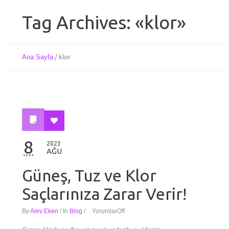
Tag Archives: «klor»
Ana Sayfa
/
klor
8
2023
AĞU
Güneş, Tuz ve Klor
Saçlarınıza Zarar Verir!
By
Alev Eken
/
In
Blog
/
Yorumlar
Off