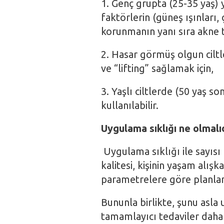
1. Genç grupta (25-35 yaş)
faktörlerin (güneş ışınları, ç
korunmanın yanı sıra akne te
2. Hasar görmüş olgun cilt
ve “lifting” sağlamak için,
3. Yaşlı ciltlerde (50 yaş so
kullanılabilir.
Uygulama sıklığı ne olmalı
Uygulama sıklığı ile sayısı kiş
kalitesi, kişinin yaşam alışk
parametrelere göre planlan
Bununla birlikte, şunu asl
tamamlayıcı tedaviler daha e