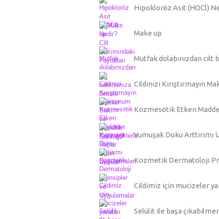
Hipokloröz Asit (HOCl) Ne
Make up
Mutfak dolabınızdan cilt 
Cildinizi Kırıştırmayın 
Kozmesötik Etken Maddele
Yumuşak Doku Arttırımı 
Kozmetik Dermatoloji Pr
Cildimiz için mucizeler ya
Selülit ile başa çıkabilmen