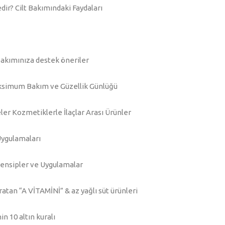
dir? Cilt Bakımındaki Faydaları
bakımınıza destek öneriler
Maksimum Bakım ve Güzellik Günlüğü
r Kozmetiklerle İlaçlar Arası Ürünler
Uygulamaları
ensipler ve Uygulamalar
ratan “A VİTAMİNİ” & az yağlı süt ürünleri
in 10 altın kuralı