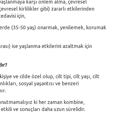
 yaşlanmaya karşı önlem alma, çevresel
evresel kirlilikler gibi) zararlı etkilerinden
davisi için,
lerde (35-50 yaş) onarmak, yenilemek, korumak
nrası) ise yaşlanma etkilerini azaltmak için
dır?
iye ve cilde özel olup, cilt tipi, cilt yaşı, cilt
anlıkları, sosyal yaşantısı ve benzeri
ır.
a unutmamalıyız ki her zaman kombine,
tkili ve sonuçları daha uzun sürelidir.