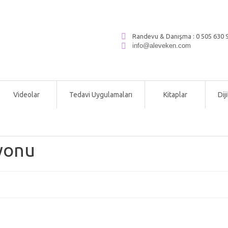
Randevu & Danışma :
0 505 630 9
info@aleveken.com
Videolar
Tedavi Uygulamaları
Kitaplar
Dij
yonu