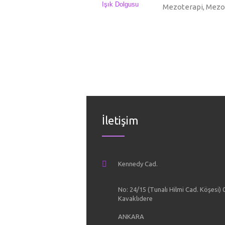
Mezoterapi, Mezol
İletişim
Kennedy Cad.
No: 24/15 (Tunalı Hilmi Cad. Köşesi)
Kavaklıdere
ANKARA