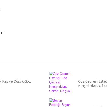
n…
rı
ük Kaş ve Düşük Göz
Göz Çevresi Estet
i
Kırışıklıkları, Göz