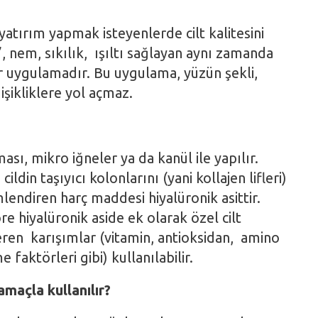
yatırım yapmak isteyenlerde cilt kalitesini
g”, nem, sıkılık, ışıltı sağlayan aynı zamanda
r uygulamadır. Bu uygulama, yüzün şekli,
işikliklere yol açmaz.
ı, mikro iğneler ya da kanül ile yapılır.
ildin taşıyıcı kolonlarını (yani kollajen lifleri)
endiren harç maddesi hiyalüronik asittir.
öre hiyalüronik aside ek olarak özel cilt
çeren karışımlar (vitamin, antioksidan, amino
 faktörleri gibi) kullanılabilir.
amaçla kullanılır?