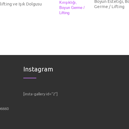
Boyun Estetiği, Bo
ifting ve Işık Dolgusu
Germe / Lifting
Instagram
[insta-gallery id="2"]
 06660